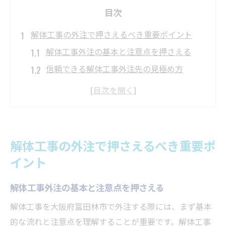
目次
解体工事の外注で押さえるべき重要ポイント
解体工事外注の基本と注意点を押さえる
信頼できる解体工事外注先の見極め方
解体工事外注時の業者選びの要点とは
外注時に確認すべき解体工事の安全対策
解体工事外注の流れと見積もりの基礎知識
外注先選定に悩むなら知っておきたい解体工事
解体工事の外注で押さえるべき重要ポ
のコツ
イント
解体工事外注の比較ポイントを徹底解説
解体工事外注の基本と注意点を押さえる
評判や実績から解体工事外注先を選ぶ方法
解体工事外注の現地調査で見るべき点
解体工事を大阪府富田林市で外注する際には、まず基本
許可や資格で解体工事外注先を判断する
的な流れと注意点を理解することが重要です。解体工事