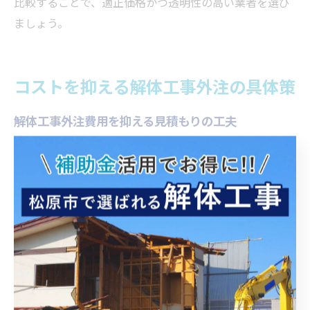
比較することで、適正価格かつ透明性の高い業者を選び
ましょう。
コストを抑える解体工事外注の具体策
解体工事外注費用を抑える見積もりの工夫
解体工事を外注する際、費用を抑えるためには見積もり
段階での工夫が欠かせません。複数の解体業者から見積
もりを取得し、それぞれの工事内容や内訳を比較するこ
とが第一歩です。見積もりの明細が細かく記載されてい
るか、不要な追加項目が含まれていないかをしっかり確
認しましょう。
大阪府富田林市では、地域ごとに廃棄物処理や騒音規制
などの条例が異なるため、業者がこれらを適切に反映し