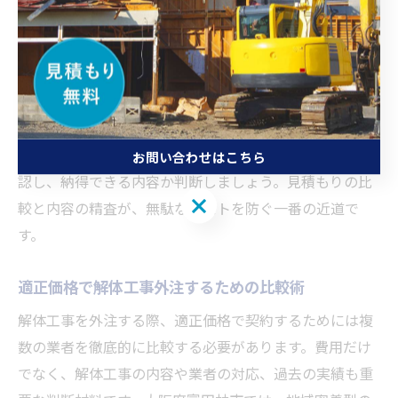
た見積もりを出しているかも重要なポイントです。例え
ば、現地調査を丁寧に行い、建物の構造や立地条件を踏
まえた上で見積もりを作成する業者は、後から追加費用
が発生しにくい傾向にあります。
また、見積もりに含まれる「養生費」や「産業廃棄物の
処分費」など、解体工事特有の項目についても事前に確
お問い合わせはこちら
認し、納得できる内容か判断しましょう。見積もりの比
お問い合わせはこちら
較と内容の精査が、無駄なコストを防ぐ一番の近道で
す。
適正価格で解体工事外注するための比較術
解体工事を外注する際、適正価格で契約するためには複
数の業者を徹底的に比較する必要があります。費用だけ
でなく、解体工事の内容や業者の対応、過去の実績も重