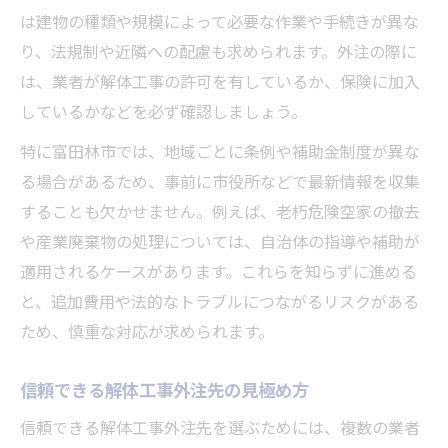
は建物の種類や規模によって必要な作業や手続きが異な
見積もり明細で解体工事外注の透明性を確
り、法規制や近隣への配慮も求められます。外注の際に
認
は、業者が解体工事の許可を有しているか、保険に加入
コストを抑える解体工事外注の具体策
しているかなどを必ず確認しましょう。
解体工事外注費用を抑える見積もりの工夫
特に富田林市では、地域ごとに条例や補助金制度が異な
適正価格で解体工事外注するための比較術
る場合があるため、事前に市役所などで最新情報を収集
追加費用を防ぐ解体工事外注時のポイント
することも欠かせません。例えば、老朽危険空家の撤去
解体工事外注でコスト削減する契約のコツ
や産業廃棄物の処理については、自治体の指導や補助が
費用対効果の高い解体工事外注先の選び方
適用されるケースがあります。これらを知らずに進める
解体工事の流れと外注の進め方を徹底解説
と、追加費用や法的なトラブルにつながるリスクがある
解体工事外注の全体的な流れを理解しよう
ため、慎重な対応が求められます。
外注で解体工事を進める際の手順とは
信頼できる解体工事外注先の見極め方
解体工事外注時の現地調査から契約まで
信頼できる解体工事外注先を選ぶためには、複数の業者
外注で安心できる解体工事管理のポイント