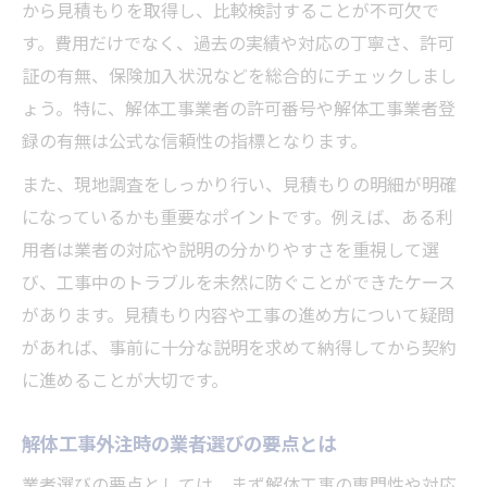
から見積もりを取得し、比較検討することが不可欠で
工事中の進捗確認とコミュニケーション術
す。費用だけでなく、過去の実績や対応の丁寧さ、許可
安心できる解体工事外注の判断基準とは
証の有無、保険加入状況などを総合的にチェックしまし
解体工事外注で信頼できる判断基準を解説
ょう。特に、解体工事業者の許可番号や解体工事業者登
許可や保険加入で見る解体工事外注の安心
録の有無は公式な信頼性の指標となります。
感
また、現地調査をしっかり行い、見積もりの明細が明確
解体工事外注先の実績と対応力を見極める
になっているかも重要なポイントです。例えば、ある利
安全管理が徹底された解体工事外注の選び
用者は業者の対応や説明の分かりやすさを重視して選
方
び、工事中のトラブルを未然に防ぐことができたケース
近隣配慮がある解体工事外注業者の特徴
があります。見積もり内容や工事の進め方について疑問
外注で解体工事を成功させる秘訣を公開
があれば、事前に十分な説明を求めて納得してから契約
解体工事外注成功への打ち合わせのポイン
に進めることが大切です。
ト
解体工事外注時の業者選びの要点とは
外注時の要望伝達で解体工事を円滑に進行
解体工事外注で現場管理を徹底する方法
業者選びの要点としては、まず解体工事の専門性や対応