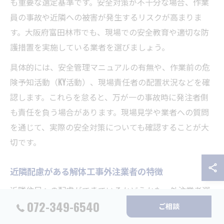
も重要な選定基準です。安全対策が不十分な場合、作業
員の事故や近隣への被害が発生するリスクが高まりま
す。大阪府富田林市でも、現場での安全教育や適切な防
護措置を実施している業者を選びましょう。
具体的には、安全管理マニュアルの有無や、作業前の危
険予知活動（KY活動）、現場責任者の配置状況などを確
認します。これらを怠ると、万が一の事故時に発注者側
も責任を負う場合があります。現場見学や業者への質問
を通じて、実際の安全対策についても確認することが大
切です。
近隣配慮がある解体工事外注業者の特徴
近隣住民への配慮ができているかどうかも、外注業者選
072-349-6540
びの重要なポイントです。解体工事は騒音や振動、粉じ
ご相談
んの発生が避けられず、苦情やトラブルに発展するケー