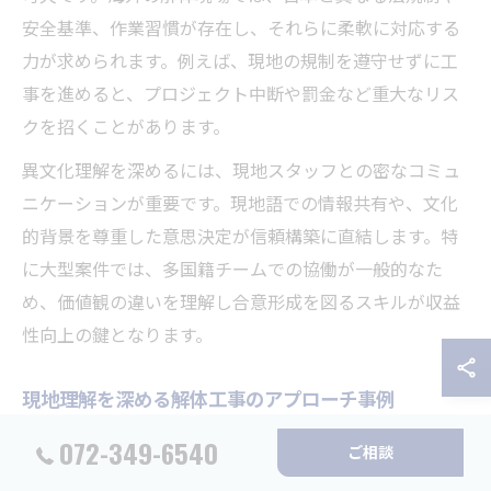
安全基準、作業習慣が存在し、それらに柔軟に対応する
力が求められます。例えば、現地の規制を遵守せずに工
事を進めると、プロジェクト中断や罰金など重大なリス
クを招くことがあります。
異文化理解を深めるには、現地スタッフとの密なコミュ
ニケーションが重要です。現地語での情報共有や、文化
的背景を尊重した意思決定が信頼構築に直結します。特
に大型案件では、多国籍チームでの協働が一般的なた
め、価値観の違いを理解し合意形成を図るスキルが収益
性向上の鍵となります。
現地理解を深める解体工事のアプローチ事例
現地理解を深めた解体工事のアプローチとして、事前調
072-349-6540
ご相談
査と現地パートナーとの連携が挙げられます。進出先の