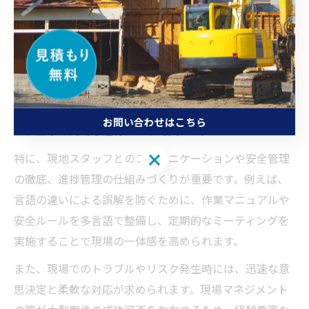
るため、慎重な対応が求められます。
海外解体工事で役立つ現場マネジメント手法
海外の現場では、多国籍の作業員や異なる文化背景を持
つ関係者が集まるため、現場マネジメントの手法が日本
国内とは異なります。明確な役割分担と指示系統の構築
お問い合わせはこちら
が、工事の円滑な進行には不可欠です。
お問い合わせはこちら
特に、現地スタッフとのコミュニケーションや安全管理
の徹底、進捗管理の仕組みづくりが重要です。例えば、
言語の違いによる誤解を防ぐために、作業マニュアルや
安全ルールを多言語で整備し、定期的なミーティングを
実施することで現場の一体感を高められます。
また、現場でのトラブルやリスク発生時には、迅速な意
思決定と柔軟な対応が求められます。現場マネジメント