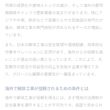
海外案件の解体工事で利益率が上がる要因
市場の成熟化や建物ストックの減少、そして海外の都市
分析
再開発やインフラ更新需要の高まりがあります。特にア
グローバル解体市場の成長性と事業機会
ジアや中東、欧米などで高層ビルや大型施設の老朽化が
収益性アップに繋がる解体工事の海外需要
進み、解体工事の専門技術が求められるケースが増加し
ています。
競合他社と差をつける海外解体工事の強み
解体工事海外進出に必要なノウハウ徹底解明
また、日本の解体工事は安全管理や環境配慮、効率的な
作業オペレーションに定評があり、海外からの信頼も高
海外進出に不可欠な解体工事の基礎知識と
いことが進出の追い風となっています。これにより、大
は
型案件の受注や収益性の向上を目指す企業が増えてお
現地法規制対応で重要な解体工事ポイント
り、グローバル展開の重要性が一層高まっています。
海外解体工事で役立つ現場マネジメント手
法
海外で解体工事が信頼されるための条件とは
解体工事の海外展開で注意すべき文化の違
海外で解体工事が信頼を得るには、まず現地の法規制や
い
安全基準を遵守することが不可欠です。各国で求められ
グローバル人材活用で進める解体工事戦略