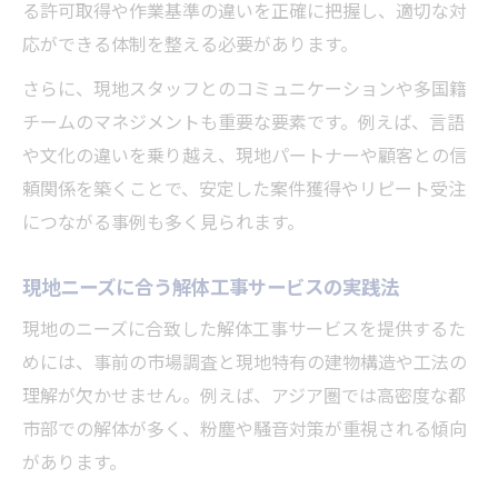
る許可取得や作業基準の違いを正確に把握し、適切な対
収益性を高める解体工事海外戦略の全貌
応ができる体制を整える必要があります。
解体工事の収益性強化に効く海外進出戦略
さらに、現地スタッフとのコミュニケーションや多国籍
海外案件で利益率を伸ばす解体工事の方法
チームのマネジメントも重要な要素です。例えば、言語
グローバル市場で勝つための解体工事施策
や文化の違いを乗り越え、現地パートナーや顧客との信
解体工事海外プロジェクトの収益分析手法
頼関係を築くことで、安定した案件獲得やリピート受注
競争激化時代の解体工事海外差別化策とは
につながる事例も多く見られます。
大型案件を海外で獲得するための実践的アプロ
現地ニーズに合う解体工事サービスの実践法
ーチ
解体工事で海外大型案件を狙う営業戦略
現地のニーズに合致した解体工事サービスを提供するた
めには、事前の市場調査と現地特有の建物構造や工法の
大型解体工事を海外で受注する成功ポイン
理解が欠かせません。例えば、アジア圏では高密度な都
ト
市部での解体が多く、粉塵や騒音対策が重視される傾向
現地パートナーとの連携で広がる解体工事
があります。
商機