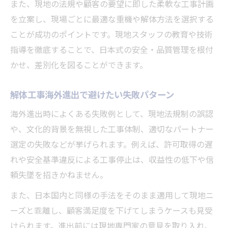
海外解体工事で信頼を築く提案手法とは
また、現地の法規や顧客の要望に即した柔軟な工事計画
を立案し、現場ごとに最適な重機や解体方法を選択する
大型案件入札で勝つための解体工事準備法
ことが成功のポイントです。現地スタッフの教育や技術
異文化対応が重要な海外解体工事の成功事例
指導を徹底することで、日本式の安全・品質管理を根付
異文化対応が鍵となる解体工事海外プロジ
かせ、差別化を図ることができます。
ェクト
現地理解を深める解体工事のアプローチ事
解体工事海外進出で避けたい失敗パターン
例
海外進出時によくある失敗例として、現地法規制の誤認
海外で評価された解体工事の柔軟な対応力
や、文化的背景を無視した工事体制、適切なパートナー
言語や習慣の壁を乗り越えた解体工事体験
選定の失敗などが挙げられます。例えば、許可取得の遅
談
れや安全基準違反による工事停止は、収益性の低下や信
文化差を活かした独自の解体工事手法紹介
頼失墜を招きかねません。
また、日本国内と同様の手法をそのまま適用して現地ニ
ーズと乖離し、顧客満足度を下げてしまうケースも見受
けられます。進出前には現地専門家の意見を取り入れ、