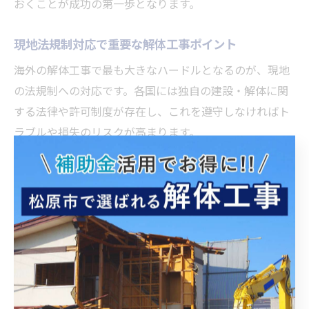
おくことが成功の第一歩となります。
現地法規制対応で重要な解体工事ポイント
海外の解体工事で最も大きなハードルとなるのが、現地
の法規制への対応です。各国には独自の建設・解体に関
する法律や許可制度が存在し、これを遵守しなければト
ラブルや損失のリスクが高まります。
例えば、アスベストや有害物質の取り扱いに関する規
制、廃材の処理方法、労働者の安全基準などは国によっ
て大きく異なります。現地の法律を正確に把握し、必要
な許可や書類を事前に準備することが不可欠です。
具体的には、現地の行政機関や専門家と連携して情報収
集を行い、法令違反を未然に防ぐ体制を構築しましょ
う。過去に法規制の確認不足で工事が中断した事例もあ