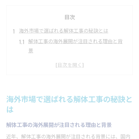
目次
海外市場で選ばれる解体工事の秘訣とは
解体工事の海外展開が注目される理由と背
景
海外で解体工事が信頼されるための条件と
は
現地ニーズに合う解体工事サービスの実践
法
海外市場で選ばれる解体工事の秘訣と
解体工事海外進出で避けたい失敗パターン
は
グローバル市場で評価される解体工事技術
グローバルで解体工事が儲かる理由を解説
解体工事の海外展開が注目される理由と背景
解体工事が海外で高収益となる仕組みとは
近年、解体工事の海外展開が注目される背景には、国内