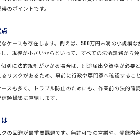
違法解体通報を防ぐ現場管理のポイント
獲得のポイントです。
解体工事の苦情相談窓口と対応の流れ
届出不要工事の範囲とリスクを正しく把握
意点
解体工事独占化で守るべき法令遵守の姿勢
なケースも存在します。例えば、500万円未満の小規模
独占目指す経営者が知るべき収益モデルの極意
かし、規模が小さいからといって、すべての法令義務から免
解体工事独占に導く収益モデル構築法
、個別に法的規制がかかる場合は、別途届出や資格が必要
下請けから元請けへ解体工事の収益変化
れるリスクがあるため、事前に行政や専門家へ確認するこ
建設業許可取得が収益性に与えるメリット
お問い合わせはこちら
お問い合わせはこちら
ケースも多く、トラブル防止のためにも、作業前の法的確
一人親方と法人経営の収益比較と課題
が信頼構築に直結します。
解体工事で年収を伸ばす具体的な戦略例
とは
スクの回避が最重要課題です。無許可での営業や、登録内