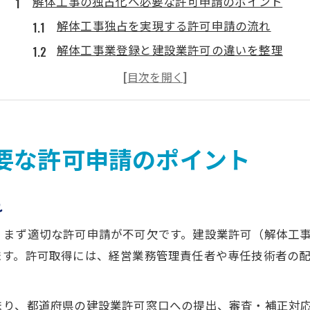
解体工事の独占化へ必要な許可申請のポイント
解体工事独占を実現する許可申請の流れ
解体工事業登録と建設業許可の違いを整理
届出不要な解体工事と申請手続きの注意点
解体工事の許認可で避ける違法リスクとは
独占を目指す解体工事の資格取得ポイント
独立開業で収益を伸ばす解体工事の成功戦略
要な許可申請のポイント
解体工事独立で収益を最大化する方法
建設業許可が収益力に与える影響と対策
れ
下請けから独占を目指す解体工事の工夫
まず適切な許可申請が不可欠です。建設業許可（解体工事
解体工事の登録資格が収益モデルに与える差
ます。許可取得には、経営業務管理責任者や専任技術者の
受注拡大に効く解体工事の営業戦略とは
許認可の壁を越える解体工事の合法経営術
まり、都道府県の建設業許可窓口への提出、審査・補正対