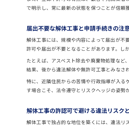
で明示し、常に最新の状態を保つことが信頼
届出不要な解体工事と申請手続きの注
解体工事には、規模や内容によって届出が不要
許可や届出が不要となることがあります。し
たとえば、アスベスト除去や廃棄物処理など
結果、後から違法解体や無許可工事とみなさ
特に、近隣住民からの苦情や行政指導が入る
す場合こそ、法令遵守とリスクヘッジの姿勢
解体工事の許認可で避ける違法リスク
解体工事で独占的な地位を築くには、違法リ