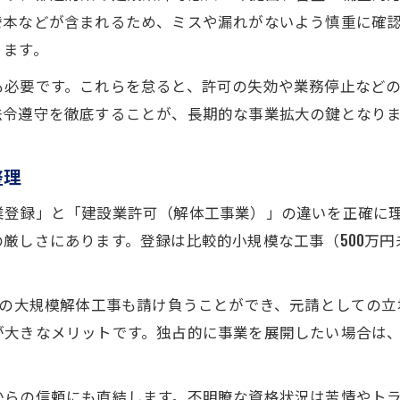
解体工事の許認可で押さえるべき法的要点
謄本などが含まれるため、ミスや漏れがないよう慎重に確
無許可解体の罰則と合法経営への道しるべ
ります。
解体工事業登録で独占化を目指す手順
も必要です。これらを怠ると、許可の失効や業務停止など
違法解体通報リスクを防ぐ経営ノウハウ
法令遵守を徹底することが、長期的な事業拡大の鍵となり
許可申請から合法経営までの解体工事手法
受注拡大を叶える解体工事業登録の要点
整理
受注拡大に効く解体工事業登録の進め方
業登録」と「建設業許可（解体工事業）」の違いを正確に
解体工事独占に直結する登録資格の活用術
厳しさにあります。登録は比較的小規模な工事（500万
建設業許可と下請け許可の連携ポイント
解体工事業登録で生まれる収益機会とは
上の大規模解体工事も請け負うことができ、元請としての
登録申請時の法的トラブル回避の実践策
が大きなメリットです。独占的に事業を展開したい場合は
無許可とならないための解体工事リスク管理
無許可解体工事の罰則と事前対策の重要性
からの信頼にも直結します。不明瞭な資格状況は苦情やト