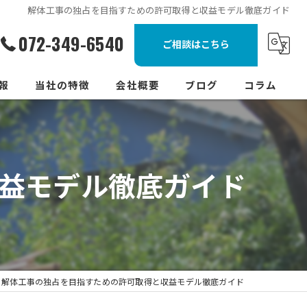
解体工事の独占を目指すための許可取得と収益モデル徹底ガイド
072-349-6540
ご相談はこちら
報
当社の特徴
会社概要
ブログ
コラム
補助金
見積もり
益モデル徹底ガイド
スピード対応
リフォーム
舗装工事
解体工事の独占を目指すための許可取得と収益モデル徹底ガイド