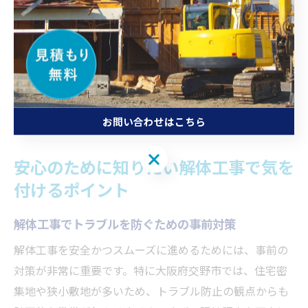
実際に依頼した人の口コミや体験談を参考にすること
で、信頼性の高い業者を見極めやすくなります。初心者
の方は、専門家や行政の窓口に相談するのも有効です。
納得のいく解体工事を実現するために、業者選びには時
間をかけて慎重に進めることが大切です。
お問い合わせはこちら
お問い合わせはこちら
安心のために知りたい解体工事で気を
付けるポイント
解体工事でトラブルを防ぐための事前対策
解体工事を安全かつスムーズに進めるためには、事前の
対策が非常に重要です。特に大阪府交野市では、住宅密
集地や狭小敷地が多いため、トラブル防止の観点からも