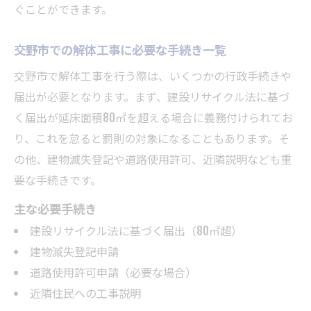
ぐことができます。
解体工事計画の立て方と測量の重要性
現地調査で見抜く信頼できる業者の特徴
交野市での解体工事に必要な手続き一覧
交野市エリア特有の解体工事注意点解説
交野市で解体工事を行う際は、いくつかの行政手続きや
500万円未満の工事で知るべき申請方法
届出が必要となります。まず、建設リサイクル法に基づ
解体工事の実績がある業者を選ぶポイント
く届出が延床面積80㎡を超える場合に義務付けられてお
手続きや費用をスムーズに進める実践的な解体
り、これを怠ると罰則の対象になることもあります。そ
工事術
の他、建物滅失登記や道路使用許可、近隣説明なども重
要な手続きです。
解体工事の見積もり取得から契約までの手
順
主な必要手続き
費用の内訳を比較して納得の業者選びを実
建設リサイクル法に基づく届出（80㎡超）
現
建物滅失登記申請
測量データが反映された正確な工事計画の
道路使用許可申請（必要な場合）
立て方
近隣住民への工事説明