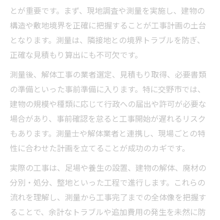
工事前の測量が費用見積もりに及ぼす影響
とが重要です。まず、現地調査や測量を実施し、建物の
解体工事費用を抑える際の注意点とリスク
構造や敷地境界を正確に把握することが工事計画の土台
となります。測量は、隣接地との境界トラブルを防ぎ、
安心して依頼するための解体業者の選び方
正確な見積もり算出にも不可欠です。
安心のために知りたい解体工事で気を付けるポ
イント
測量後、解体工事の業者選定、見積もり取得、必要書類
の準備といった事前準備に入ります。特に交野市では、
解体工事でトラブルを防ぐための事前対策
建物の規模や種類に応じて行政への届出や許可が必要な
解体業者が悪質かどうか判断するコツ
場合があり、事前確認を怠ると工事開始が遅れるリスク
測量結果の確認が工事成功のカギになる理
もあります。測量士や解体業者と連携し、現場ごとの特
由
性に合わせた計画を立てることが成功のカギです。
解体工事の追加費用を防ぐための契約注意
実際の工事は、足場や養生の設置、建物の解体、廃材の
点
分別・処分、整地といった工程で進行します。これらの
工事中に気を付けたい近隣配慮のポイント
流れを理解し、測量から工事完了までの全体像を把握す
交野市で失敗しない解体工事と測量の進め方と
ることで、余計なトラブルや追加費用の発生を未然に防
は