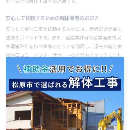
心・安全な解体工事への近道です。
安心して依頼するための解体業者の選び方
安心して解体工事を依頼するためには、業者選びが最も
重要なポイントです。まず、建設業許可や産業廃棄物収
集運搬許可を持つ業者かどうかを確認し、過去の施工実
績や口コミ、アフターサポートの有無もチェックしまし
ょう。交野市での実績がある業者であれば、地域事情に
も精通しています。
見積もりを依頼する際は、現地調査を丁寧に行い、工事
内容や費用の内訳を明確に説明してくれる業者を選びま
す。不明点を質問した際の対応や、近隣への配慮・説明
がしっかりできるかも重要な判断基準です。悪質な業者
によるトラブルを防ぐためにも、契約前に十分な情報収
集と比較検討を行いましょう。