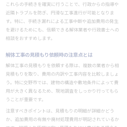
500万円未満工事の簡略化できる手続きまと
これらの手続きを確実に行うことで、行政からの指導や
め
近隣トラブルを防ぎ、円滑な工事進行が可能となりま
悪質業者を避けるための見極めポイント
す。特に、手続き漏れによる工事中断や追加費用の発生
を避けるためにも、信頼できる解体業者や行政書士への
信頼できる解体工事で安心の住まい再生を実現
相談をおすすめします。
する方法
解体工事後に後悔しないためのポイント整
解体工事の見積もり依頼時の注意点とは
理
解体工事の見積もりを依頼する際は、複数の業者から相
信頼できる業者選びが安心につながる理由
見積もりを取り、費用の内訳や工事内容を比較しましょ
測量結果を活用した次の住まい計画の進め
う。特に交野市では、建物の構造や敷地条件によって費
方
用が大きく異なるため、現地調査をしっかり行ってもら
工事完了後のアフターサポート確認の重要
うことが重要です。
性
注意すべきポイントは、見積もりの明細が詳細かどう
交野市の地域性を考慮した進行ポイント
か、追加費用の有無や廃材処理費用が明記されているか