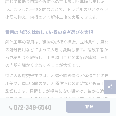
応じて補助金申請や近隣への工事説明も準備しましょ
う。こうした手順を踏むことで、トラブルのリスクを最
小限に抑え、納得のいく解体工事を実現できます。
費用の内訳を比較して納得の業者選びを実現
解体工事の費用は、建物の規模や構造、立地条件、廃材
の処分費用などによって大きく変動します。複数業者か
ら見積もりを取得し、工事項目ごとの単価や総額、費用
の内訳を細かく比較することが大切です。
特に大阪府交野市では、木造や鉄骨造など構造ごとの費
用差や、周辺道路の幅、近隣住宅との距離なども費用に
影響します。見積もりが極端に安い場合は、後から追加
費用を請求されるリスクや、作業の質が不十分な可能性
072-349-6540
もあるため注意しましょう。
ご相談