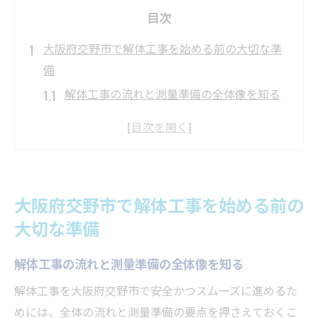
目次
大阪府交野市で解体工事を始める前の大切な準
備
解体工事の流れと測量準備の全体像を知る
交野市での解体工事に必要な手続き一覧
解体工事の見積もり依頼時の注意点とは
測量が解体工事の安全性に与える影響
悪質な解体業者を見分けるための基礎知識
大阪府交野市で解体工事を始める前の
費用や手続きに焦点を当てた解体工事測量の基
大切な準備
本
解体工事で発生する主な費用項目とその内
解体工事の流れと測量準備の全体像を知る
訳
解体工事を大阪府交野市で安全かつスムーズに進めるた
500万円未満の工事で必要な申請や手続き
めには、全体の流れと測量準備の要点を押さえておくこ