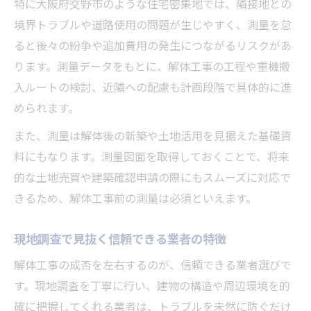
特に大阪府交野市のような住宅密集地では、隣接地との
境界トラブルや道路使用の問題が生じやすく、測量を怠
ると後々の紛争や追加費用の発生につながるリスクがあ
ります。測量データをもとに、解体工事の工程や重機搬
入ルートの検討、近隣への配慮も計画段階で具体的に進
められます。
また、測量は解体後の新築や土地活用を見据えた基礎資
料にもなります。測量図面を取得しておくことで、将来
的な土地売買や建築確認申請の際にもスムーズに対応で
きるため、解体工事前の測量は必須といえます。
現地調査で見抜く信頼できる業者の特徴
解体工事の成否を左右するのが、信頼できる業者選びで
す。現地調査を丁寧に行い、建物の構造や周辺環境を的
確に把握してくれる業者は、トラブルを未然に防ぐだけ